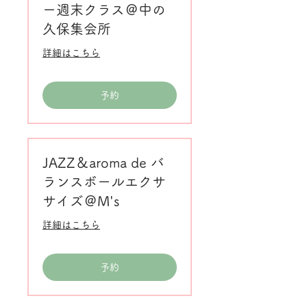
ー週末クラス＠中の
久保集会所
詳細はこちら
予約
JAZZ＆aroma de バ
ランスボールエクサ
サイズ＠M's
詳細はこちら
予約