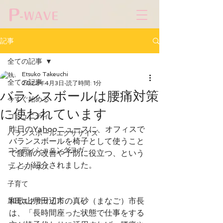
記事
全ての記事
Etsuko Takeuchi
全ての記事
2022年4月3日
読了時間: 1分
バランスボールは腰痛対策
今すぐ始める
に使われています
コミュニティ
昨日のYahooニュースに、オフィスで
バランスボールエクササイズ
バランスボールを椅子として使うこと
コンディショニングヨガ
で腰痛の改善や予防に役立つ、という
ことが紹介されました。
フィットネス
子育て
和歌山県田辺市の真砂（まなご）市長
加圧エクササイズ
は、「長時間座った状態で仕事をする