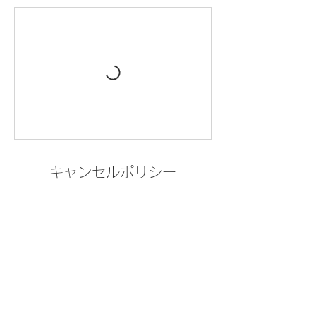
キャンセルポリシー
キャンセルされる場合は前日の18時までにお
願い致します。
連絡先
09093862612