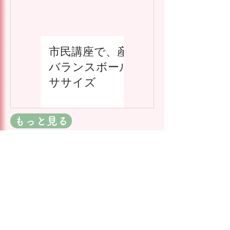
市民講座で、産後の
体内年齢若返
バランスボールエク
ダイエットコ
ササイズ
ス
もっと見る
Instagram