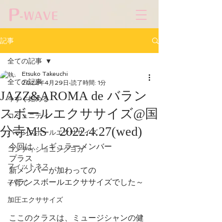
記事
全ての記事
Etsuko Takeuchi
全ての記事
2022年4月29日
読了時間: 1分
JAZZ&AROMA de バラン
今すぐ始める
スボールエクササイズ@国
コミュニティ
分寺M'S 2022.4.27(wed)
バランスボールエクササイズ
今回は、レギュラーメンバー
コンディショニングヨガ
プラス
フィットネス
新メンバーが加わっての
バランスボールエクササイズでした～
子育て
加圧エクササイズ
ここのクラスは、ミュージシャンの健