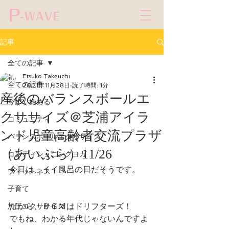
記事
全ての記事
Etsuko Takeuchi
全ての記事
2021年11月28日
読了時間: 1分
産後のバランスボールエ
今すぐ始める
クササイズ＠芝浦アイラ
コミュニティ
ンド児童高齢者交流プラザ
バランスボールエクササイズ
（あいぷら）11/26
コンディショニングヨガ
今日は、イイ風呂の日だそうです。
フィットネス
子育て
だから、ＢＧＭはドリフターズ！
加圧エクササイズ
でもね、わかる年代じゃないんですよ