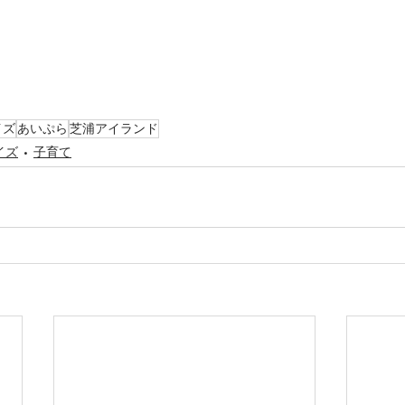
イズ
あいぷら
芝浦アイランド
イズ
子育て