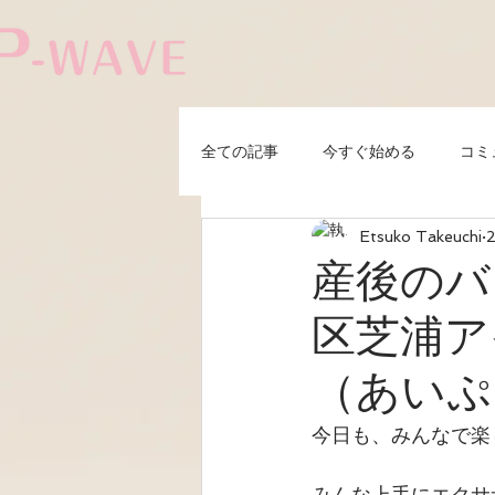
全ての記事
今すぐ始める
コミ
Etsuko Takeuchi
子育て
加圧エクササイズ
産後のバ
区芝浦ア
（あいぷら）
今日も、みんなで楽
みんな上手にエクサ