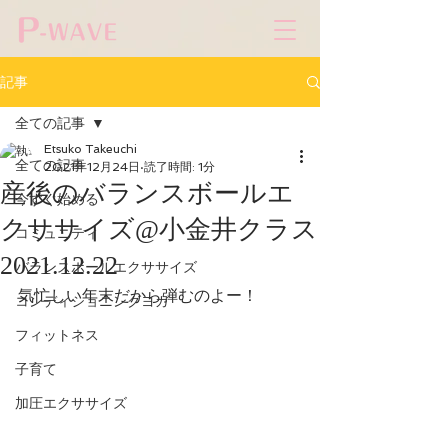
記事
全ての記事
Etsuko Takeuchi
全ての記事
2021年12月24日
読了時間: 1分
産後のバランスボールエ
今すぐ始める
クササイズ@小金井クラス
コミュニティ
2021.12.22
バランスボールエクササイズ
気忙しい年末だから弾むのよー！
コンディショニングヨガ
フィットネス
子育て
加圧エクササイズ